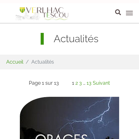
Aller au contenu principal
Panneau de gestion des cookies
Actualités
Vous êtes ici:
Accueil
Actualités
Page 1 sur 13
1
2
3
…
13
Suivant