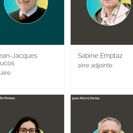
ean-Jacques
Sabine Emptaz
ucos
1ère adjointe
aire