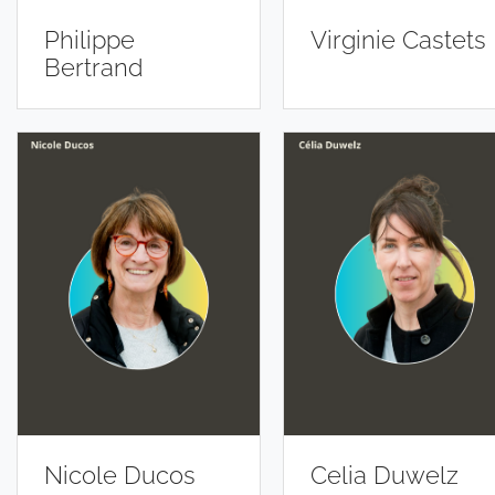
Philippe
Virginie Castets
Bertrand
Nicole Ducos
Celia Duwelz