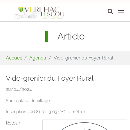
Aller au contenu principal
Panneau de gestion des cookies
Article
Vous êtes ici:
Accueil
Agenda
Vide-grenier du Foyer Rural
Vide-grenier du Foyer Rural
28/04/2024
Sur la place du village.
Inscriptions 06 81 01 13 03 (2€ le mètre)
Retour