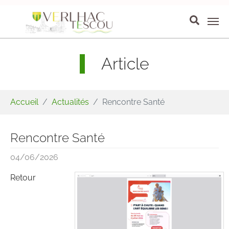
Aller au contenu principal
Panneau de gestion des cookies
Article
Vous êtes ici:
Accueil
Actualités
Rencontre Santé
Rencontre Santé
04/06/2026
Retour