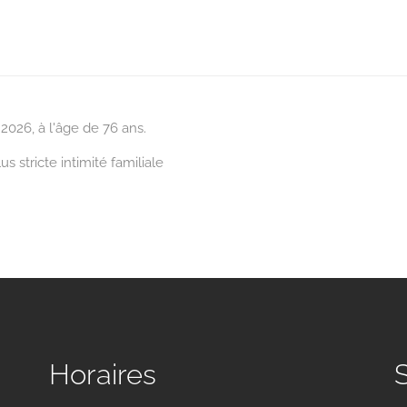
2026, à l'âge de 76 ans.
us stricte intimité familiale
Horaires