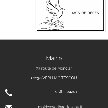
Mairie
73 route de Monclar
82230 VERLHAC TESCOU
0563304201
mairie@verlhac-tescou.fr