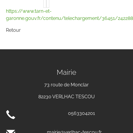
https://www.tarn-et-
garonne.gouv.fr/contenu/telechargement/36451/2422
Retour
Mairie
73 route de Monclar
82230 VERLHAC TESCOU
0563304201
mairie@verlhac-tescou.fr